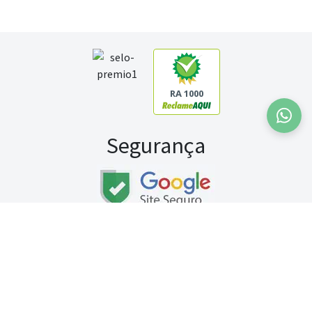
RA 1000
Segurança
Fale conosco:
WhatsApp
Seg a sex (exceto feriados) / das 8h às 20h
Sábado (9h às 13h)