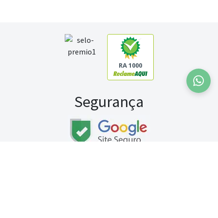
RA 1000
Segurança
Fale conosco:
WhatsApp
Seg a sex (exceto feriados) / das 8h às 20h
Sábado (9h às 13h)