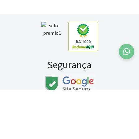
RA 1000
Segurança
Fale conosco:
WhatsApp
Seg a sex (exceto feriados) / das 8h às 20h
Sábado (9h às 13h)