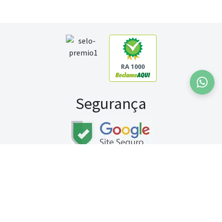
RA 1000
Segurança
Fale conosco:
WhatsApp
Seg a sex (exceto feriados) / das 8h às 20h
Sábado (9h às 13h)