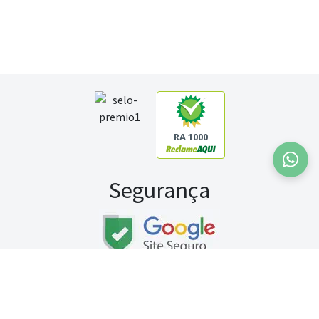
RA 1000
Segurança
Fale conosco:
WhatsApp
Seg a sex (exceto feriados) / das 8h às 20h
Sábado (9h às 13h)