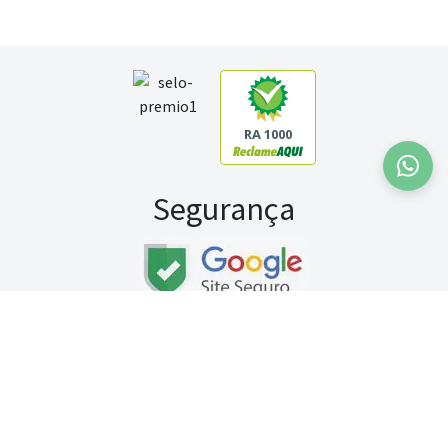
RA 1000
Segurança
Fale conosco:
WhatsApp
Seg a sex (exceto feriados) / das 8h às 20h
Sábado (9h às 13h)