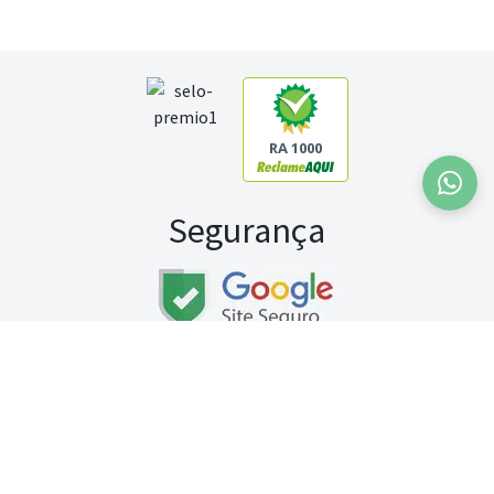
RA 1000
Segurança
Fale conosco:
WhatsApp
Seg a sex (exceto feriados) / das 8h às 20h
Sábado (9h às 13h)