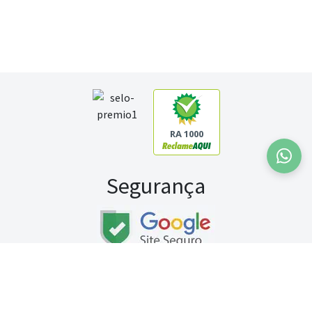
RA 1000
Segurança
Fale conosco:
WhatsApp
Seg a sex (exceto feriados) / das 8h às 20h
Sábado (9h às 13h)