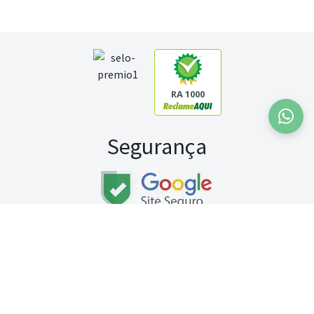
RA 1000
Segurança
Fale conosco:
WhatsApp
Seg a sex (exceto feriados) / das 8h às 20h
Sábado (9h às 13h)