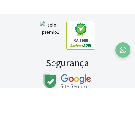
RA 1000
Segurança
Fale conosco:
WhatsApp
Seg a sex (exceto feriados) / das 8h às 20h
Sábado (9h às 13h)