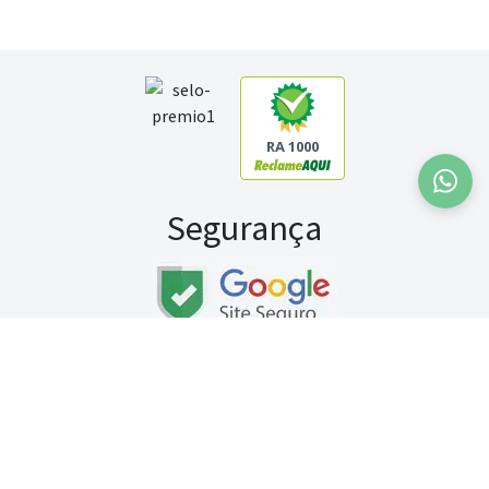
RA 1000
Segurança
Fale conosco:
WhatsApp
Seg a sex (exceto feriados) / das 8h às 20h
Sábado (9h às 13h)