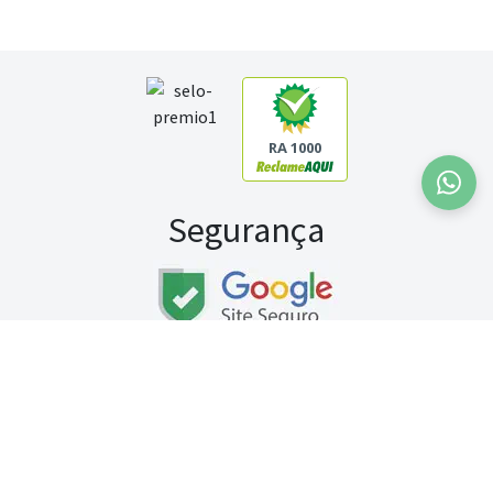
RA 1000
Segurança
Fale conosco:
WhatsApp
Seg a sex (exceto feriados) / das 8h às 20h
Sábado (9h às 13h)