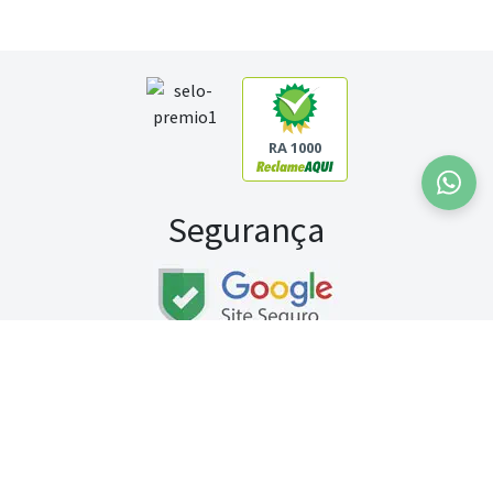
RA 1000
Segurança
Fale conosco:
WhatsApp
Seg a sex (exceto feriados) / das 8h às 20h
Sábado (9h às 13h)