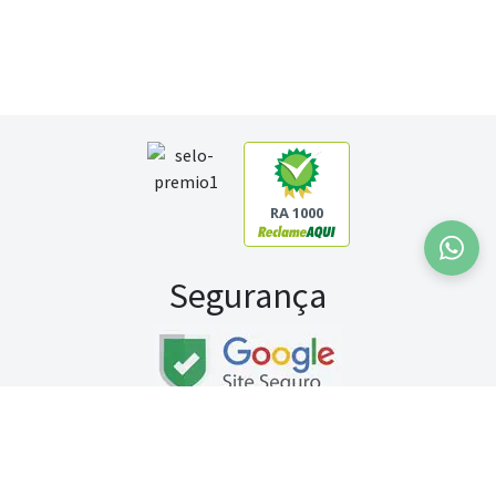
RA 1000
Segurança
Fale conosco:
WhatsApp
Seg a sex (exceto feriados) / das 8h às 20h
Sábado (9h às 13h)