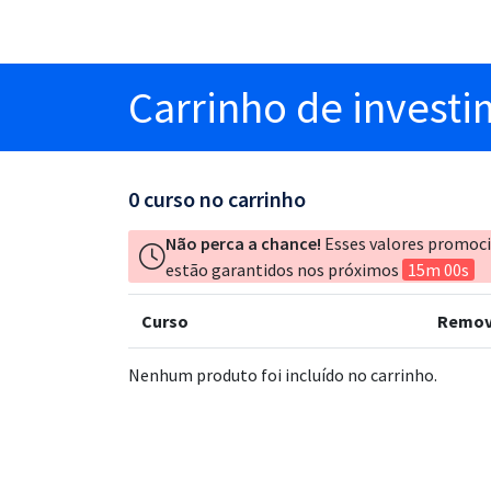
Carrinho
de invest
0
curso no carrinho
Não perca a chance!
Esses valores promoc
estão garantidos nos próximos
15m 00s
Curso
Remov
Nenhum produto foi incluído no carrinho.