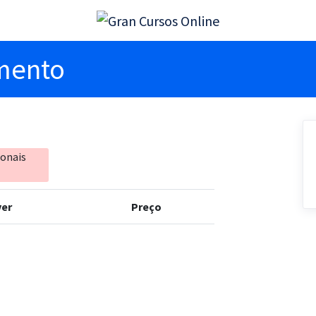
imento
ionais
er
Preço