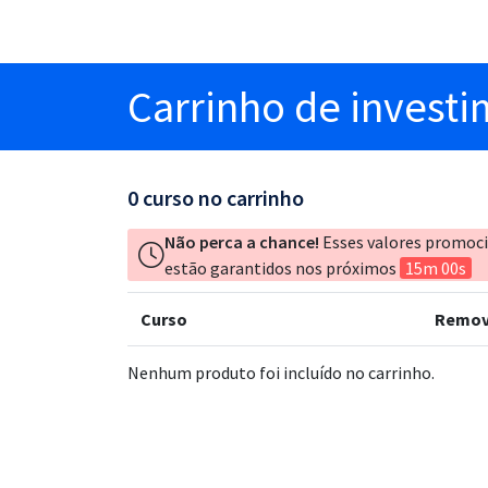
Carrinho
de invest
0
curso no carrinho
Não perca a chance!
Esses valores promoc
estão garantidos nos próximos
15m 00s
Curso
Remov
Nenhum produto foi incluído no carrinho.