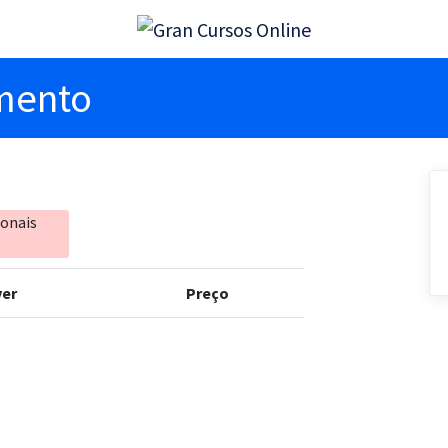
imento
ionais
er
Preço