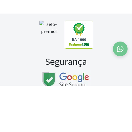
RA 1000
Segurança
Fale conosco:
WhatsApp
Seg a sex (exceto feriados) / das 8h às 20h
Sábado (9h às 13h)