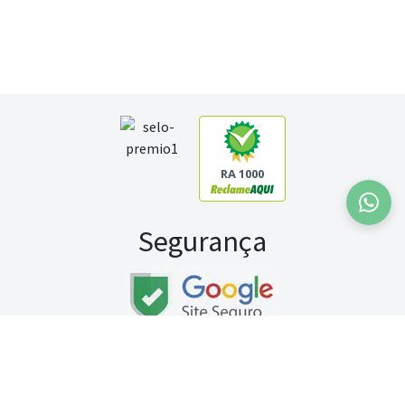
RA 1000
Segurança
Fale conosco:
WhatsApp
Seg a sex (exceto feriados) / das 8h às 20h
Sábado (9h às 13h)