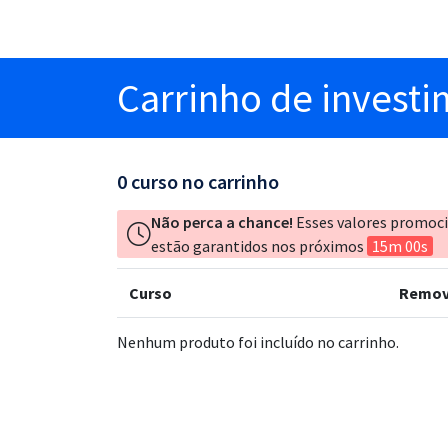
Carrinho
de invest
0
curso no carrinho
Não perca a chance!
Esses valores promoc
estão garantidos nos próximos
15m 00s
Curso
Remov
Nenhum produto foi incluído no carrinho.