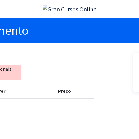
imento
ionais
er
Preço