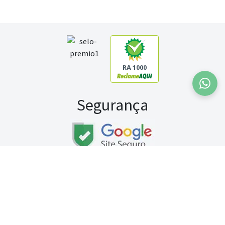
RA 1000
Segurança
Fale conosco:
WhatsApp
Seg a sex (exceto feriados) / das 8h às 20h
Sábado (9h às 13h)