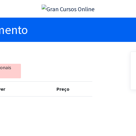
imento
ionais
er
Preço