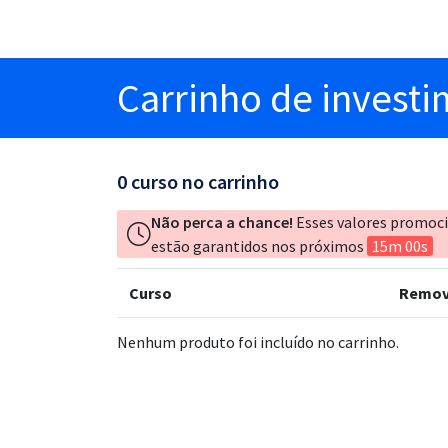
Carrinho
de invest
0
curso no carrinho
Não perca a chance!
Esses valores promoc
estão garantidos nos próximos
15m 00s
Curso
Remov
Nenhum produto foi incluído no carrinho.