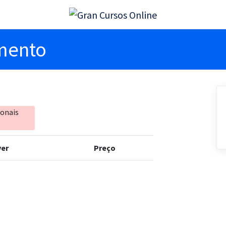
imento
ionais
er
Preço