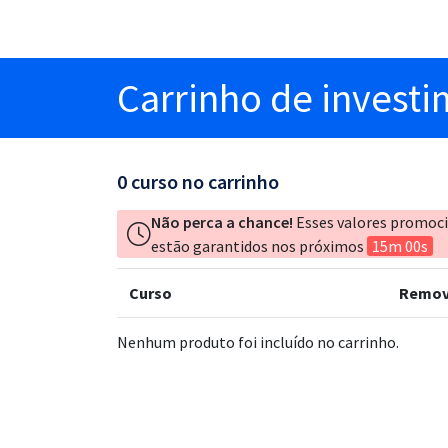
Carrinho
de invest
0
curso no carrinho
Não perca a chance!
Esses valores promoc
estão garantidos nos próximos
15m 00s
Curso
Remov
Nenhum produto foi incluído no carrinho.