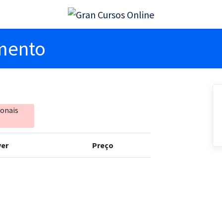
imento
ionais
er
Preço