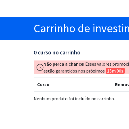
Carrinho
de invest
0
curso no carrinho
Não perca a chance!
Esses valores promoc
estão garantidos nos próximos
15m 00s
Curso
Remov
Nenhum produto foi incluído no carrinho.