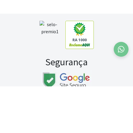
RA 1000
Segurança
Fale conosco:
WhatsApp
Seg a sex (exceto feriados) / das 8h às 20h
Sábado (9h às 13h)