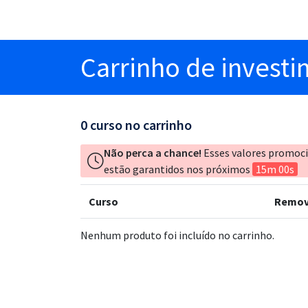
Carrinho
de invest
0
curso no carrinho
Não perca a chance!
Esses valores promoc
estão garantidos nos próximos
15m 00s
Curso
Remov
Nenhum produto foi incluído no carrinho.