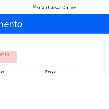
imento
ionais
er
Preço