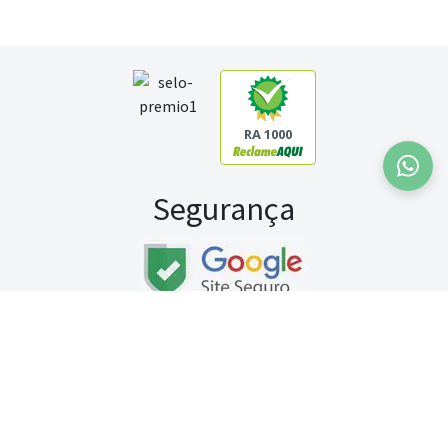
RA 1000
Segurança
Fale conosco:
WhatsApp
Seg a sex (exceto feriados) / das 8h às 20h
Sábado (9h às 13h)