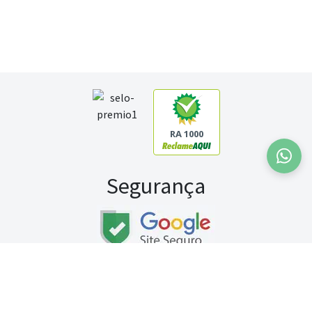
RA 1000
Segurança
Fale conosco:
WhatsApp
Seg a sex (exceto feriados) / das 8h às 20h
Sábado (9h às 13h)