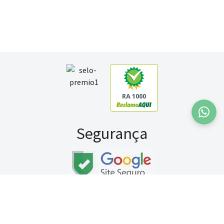
RA 1000
Segurança
Fale conosco:
WhatsApp
Seg a sex (exceto feriados) / das 8h às 20h
Sábado (9h às 13h)