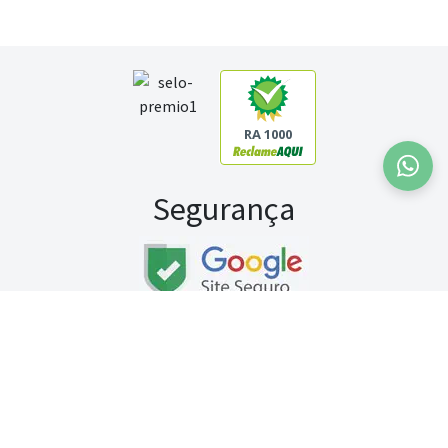
RA 1000
Segurança
Fale conosco:
WhatsApp
Seg a sex (exceto feriados) / das 8h às 20h
Sábado (9h às 13h)