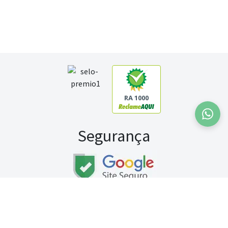
RA 1000
Segurança
Fale conosco:
WhatsApp
Seg a sex (exceto feriados) / das 8h às 20h
Sábado (9h às 13h)