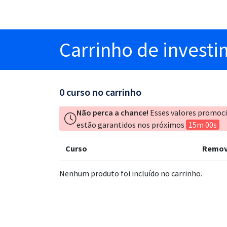
Carrinho
de invest
0
curso no carrinho
Não perca a chance!
Esses valores promoc
estão garantidos nos próximos
15m 00s
Curso
Remov
Nenhum produto foi incluído no carrinho.