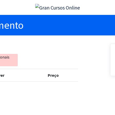
imento
ionais
er
Preço