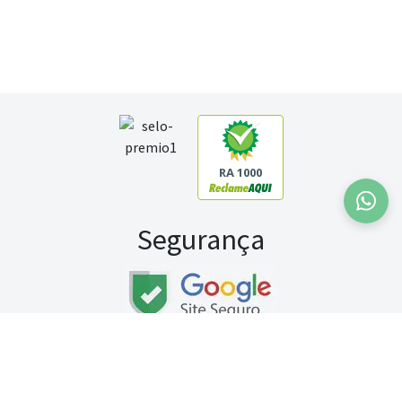
RA 1000
Segurança
Fale conosco:
WhatsApp
Seg a sex (exceto feriados) / das 8h às 20h
Sábado (9h às 13h)