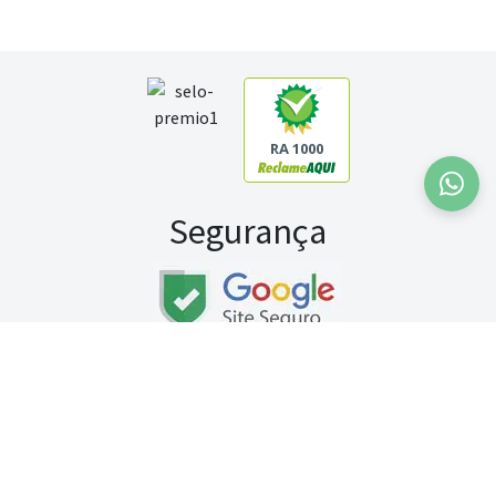
RA 1000
Segurança
Fale conosco:
WhatsApp
Seg a sex (exceto feriados) / das 8h às 20h
Sábado (9h às 13h)