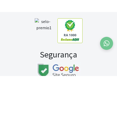
RA 1000
Segurança
Fale conosco:
WhatsApp
Seg a sex (exceto feriados) / das 8h às 20h
Sábado (9h às 13h)