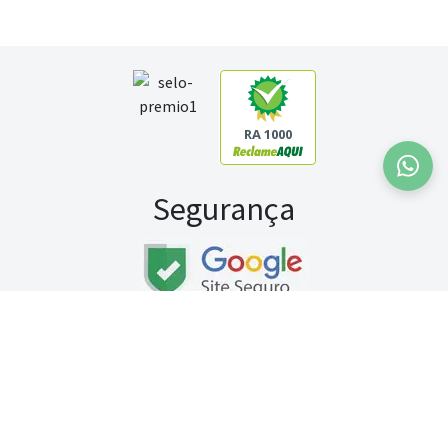
RA 1000
Segurança
Fale conosco:
WhatsApp
Seg a sex (exceto feriados) / das 8h às 20h
Sábado (9h às 13h)