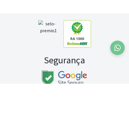
RA 1000
Segurança
Fale conosco:
WhatsApp
Seg a sex (exceto feriados) / das 8h às 20h
Sábado (9h às 13h)