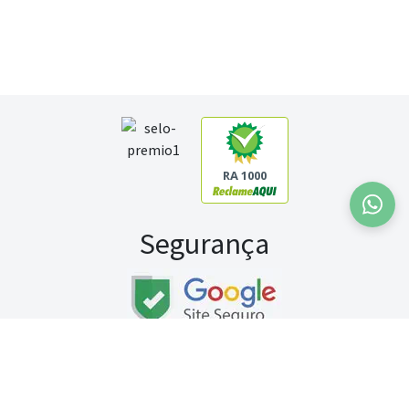
RA 1000
Segurança
Fale conosco:
WhatsApp
Seg a sex (exceto feriados) / das 8h às 20h
Sábado (9h às 13h)