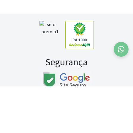
RA 1000
Segurança
Fale conosco:
WhatsApp
Seg a sex (exceto feriados) / das 8h às 20h
Sábado (9h às 13h)