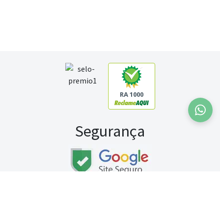
RA 1000
Segurança
Fale conosco:
WhatsApp
Seg a sex (exceto feriados) / das 8h às 20h
Sábado (9h às 13h)