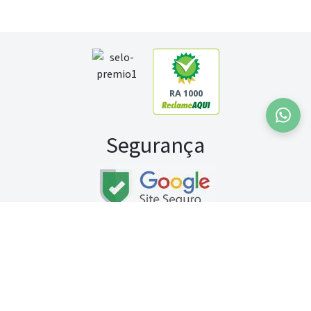
RA 1000
Segurança
Fale conosco:
WhatsApp
Seg a sex (exceto feriados) / das 8h às 20h
Sábado (9h às 13h)