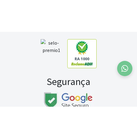
RA 1000
Segurança
Fale conosco:
WhatsApp
Seg a sex (exceto feriados) / das 8h às 20h
Sábado (9h às 13h)