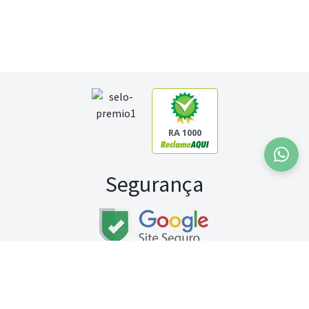
RA 1000
Segurança
Fale conosco:
WhatsApp
Seg a sex (exceto feriados) / das 8h às 20h
Sábado (9h às 13h)