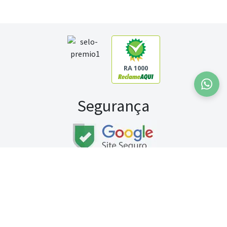
RA 1000
Segurança
Fale conosco:
WhatsApp
Seg a sex (exceto feriados) / das 8h às 20h
Sábado (9h às 13h)