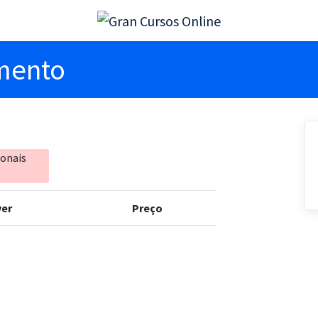
imento
ionais
er
Preço