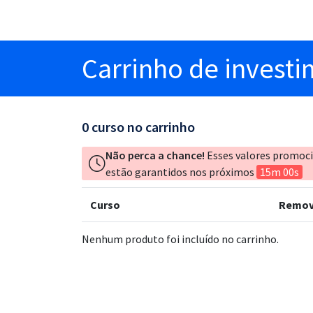
Carrinho
de invest
0
curso no carrinho
Não perca a chance!
Esses valores promoc
estão garantidos nos próximos
15m 00s
Curso
Remov
Nenhum produto foi incluído no carrinho.