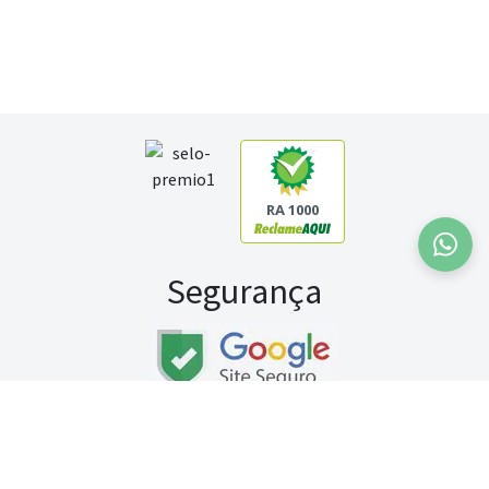
RA 1000
Segurança
Fale conosco:
WhatsApp
Seg a sex (exceto feriados) / das 8h às 20h
Sábado (9h às 13h)