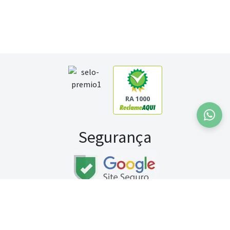
RA 1000
Segurança
Fale conosco:
WhatsApp
Seg a sex (exceto feriados) / das 8h às 20h
Sábado (9h às 13h)