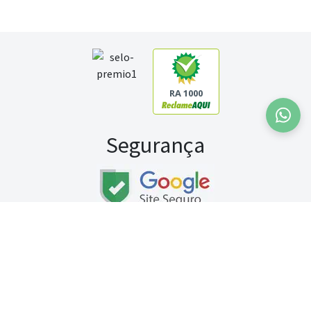
RA 1000
Segurança
Fale conosco:
WhatsApp
Seg a sex (exceto feriados) / das 8h às 20h
Sábado (9h às 13h)