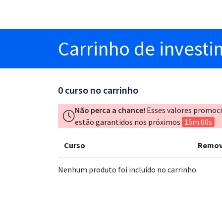
Carrinho
de invest
0
curso no carrinho
Não perca a chance!
Esses valores promoc
estão garantidos nos próximos
15m 00s
Curso
Remov
Nenhum produto foi incluído no carrinho.