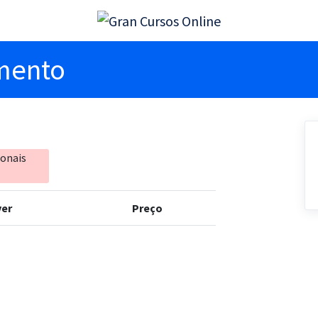
imento
ionais
er
Preço