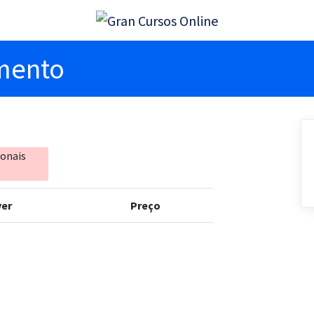
imento
ionais
er
Preço