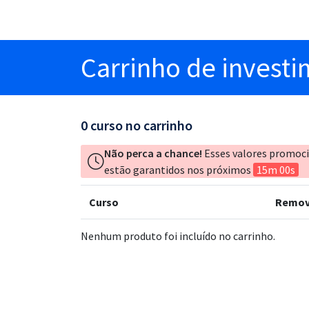
Carrinho
de invest
0
curso no carrinho
Não perca a chance!
Esses valores promoc
estão garantidos nos próximos
15m 00s
Curso
Remov
Nenhum produto foi incluído no carrinho.