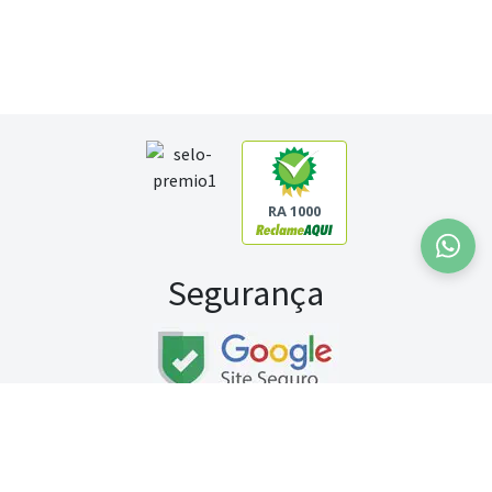
RA 1000
Segurança
Fale conosco:
WhatsApp
Seg a sex (exceto feriados) / das 8h às 20h
Sábado (9h às 13h)